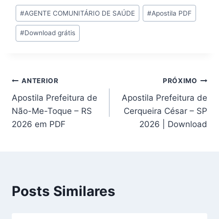
Tags
#
AGENTE COMUNITÁRIO DE SAÚDE
#
Apostila PDF
do
#
Download grátis
Post:
Navegação
ANTERIOR
PRÓXIMO
Apostila Prefeitura de
Apostila Prefeitura de
de
Não-Me-Toque – RS
Cerqueira César – SP
Post
2026 em PDF
2026 | Download
Posts Similares