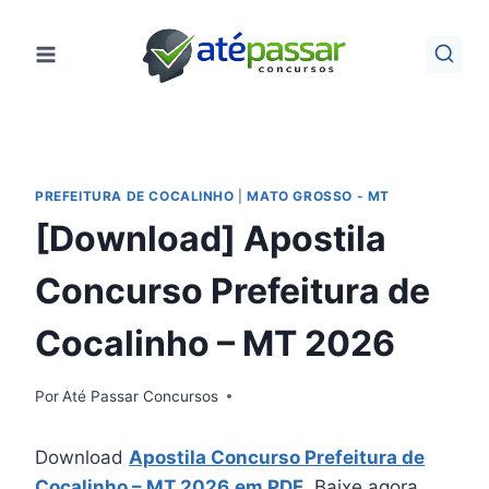
Pular
para
o
Conteúdo
PREFEITURA DE COCALINHO
|
MATO GROSSO - MT
[Download] Apostila
Concurso Prefeitura de
Cocalinho – MT 2026
Por
Até Passar Concursos
Download
Apostila Concurso Prefeitura de
Cocalinho – MT 2026
em PDF
.
Baixe agora