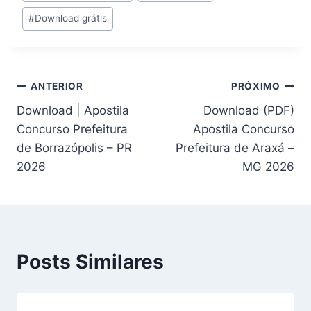
do
#
Download grátis
Post:
Navegação
ANTERIOR
PRÓXIMO
Download | Apostila
Download (PDF)
de
Concurso Prefeitura
Apostila Concurso
Post
de Borrazópolis – PR
Prefeitura de Araxá –
2026
MG 2026
Posts Similares