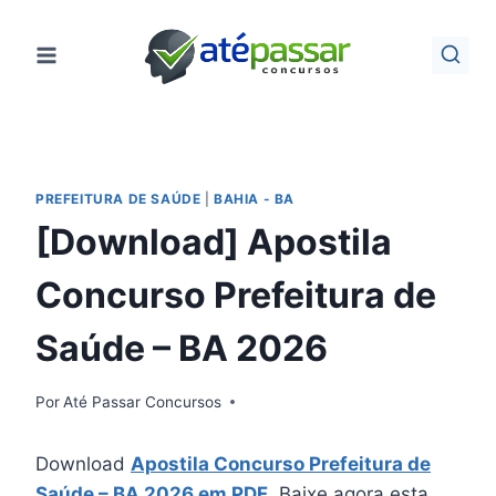
Pular
para
o
Conteúdo
PREFEITURA DE SAÚDE
|
BAHIA - BA
[Download] Apostila
Concurso Prefeitura de
Saúde – BA 2026
Por
Até Passar Concursos
Download
Apostila Concurso Prefeitura de
Saúde – BA 2026 em PDF
. Baixe agora esta