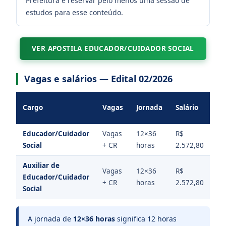
Prefeitura e reservar pelo menos uma sessão de
estudos para esse conteúdo.
VER APOSTILA EDUCADOR/CUIDADOR SOCIAL
Vagas e salários — Edital 02/2026
Va
Cargo
Vagas
Jornada
Salário
al
Educador/Cuidador
Vagas
12×36
R$
R$
Social
+ CR
horas
2.572,80
40
Auxiliar de
Vagas
12×36
R$
R$
Educador/Cuidador
+ CR
horas
2.572,80
40
Social
A jornada de
12×36 horas
significa 12 horas