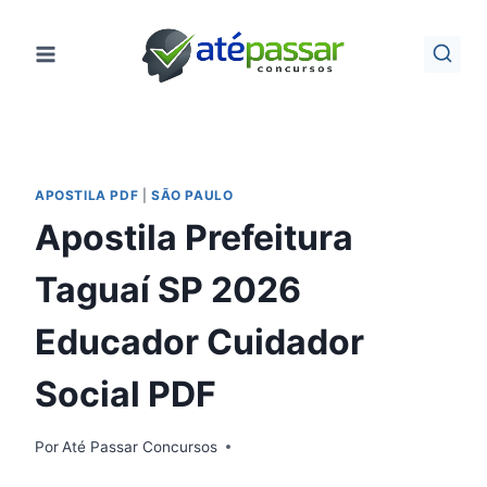
Pular
para
o
Conteúdo
APOSTILA PDF
|
SÃO PAULO
Apostila Prefeitura
Taguaí SP 2026
Educador Cuidador
Social PDF
Por
Até Passar Concursos