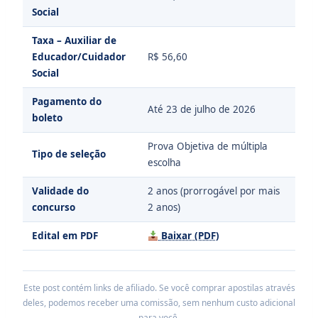
Social
Taxa – Auxiliar de
Educador/Cuidador
R$ 56,60
Social
Pagamento do
Até 23 de julho de 2026
boleto
Prova Objetiva de múltipla
Tipo de seleção
escolha
Validade do
2 anos (prorrogável por mais
concurso
2 anos)
Edital em PDF
Baixar (PDF)
Este post contém links de afiliado. Se você comprar apostilas através
deles, podemos receber uma comissão, sem nenhum custo adicional
para você.