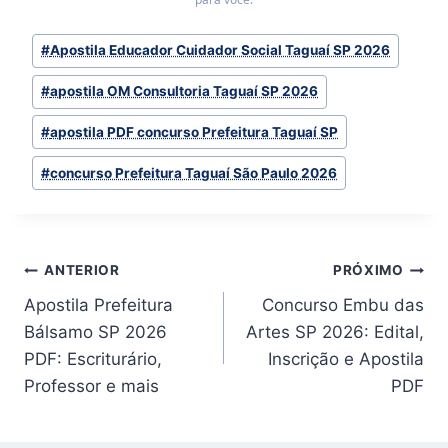
Tags
#
Apostila Educador Cuidador Social Taguaí SP 2026
do
#
apostila OM Consultoria Taguaí SP 2026
Post:
#
apostila PDF concurso Prefeitura Taguaí SP
#
concurso Prefeitura Taguaí São Paulo 2026
Navegação
ANTERIOR
PRÓXIMO
Apostila Prefeitura
Concurso Embu das
de
Bálsamo SP 2026
Artes SP 2026: Edital,
Post
PDF: Escriturário,
Inscrição e Apostila
Professor e mais
PDF