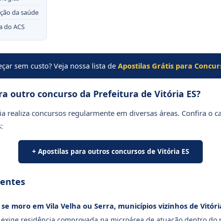
ção da saúde
na do ACS
çar sem custo? Veja nossa lista de
Apostilas Grátis para Concur
a outro concurso da Prefeitura de Vitória ES?
ria realiza concursos regularmente em diversas áreas. Confira o 
:
+ Apostilas para outros concursos de Vitória ES
uentes
se moro em Vila Velha ou Serra, municípios vizinhos de Vitóri
 exige residência comprovada na microárea de atuação dentro do m