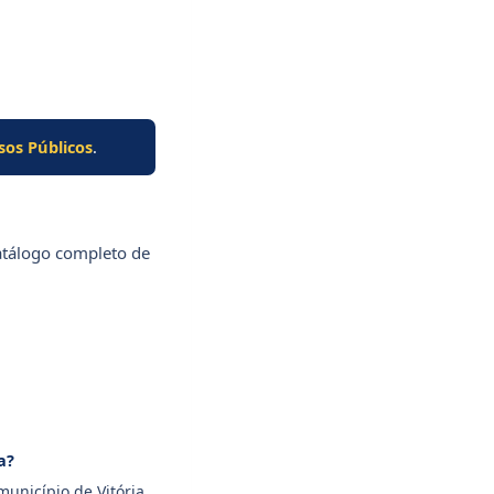
sos Públicos
.
catálogo completo de
a?
unicípio de Vitória