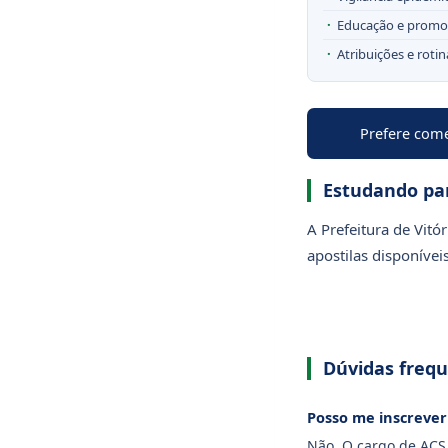
Educação e promo
Atribuições e roti
Prefere come
Estudando par
A Prefeitura de Vitó
apostilas disponíveis
Dúvidas freq
Posso me inscrever 
Não. O cargo de ACS