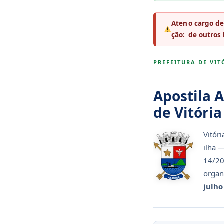
Aten
o cargo de
ção:
de outros 
PREFEITURA DE VITÓ
Apostila 
de Vitóri
Vitóri
ilha 
14/20
organ
julho