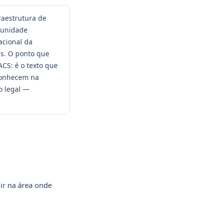
raestrutura de
tunidade
acional da
es. O ponto que
ACS: é o texto que
 conhecem na
o legal —
dir na área onde