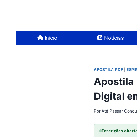
Pular
para
o
Conteúdo
Início
Notícias
APOSTILA PDF
|
ESPÍ
Apostila
Digital 
Por
Até Passar Concu
Inscrições abert