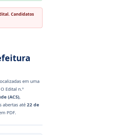
dital. Candidatos
feitura
s localizadas em uma
 Edital n.º
de (ACS)
,
s abertas até
22 de
l em PDF.