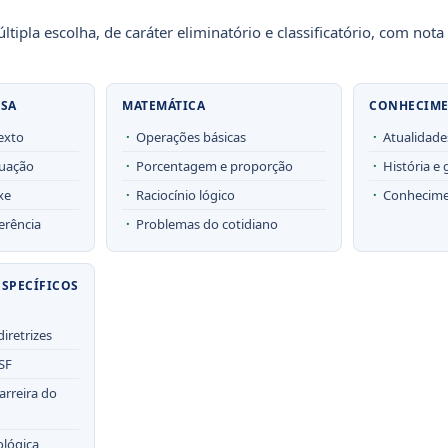
ltipla escolha, de caráter eliminatório e classificatório, com no
SA
MATEMÁTICA
CONHECIME
exto
Operações básicas
Atualidade
tuação
Porcentagem e proporção
História e
xe
Raciocínio lógico
Conhecimen
erência
Problemas do cotidiano
SPECÍFICOS
diretrizes
SF
arreira do
ológica