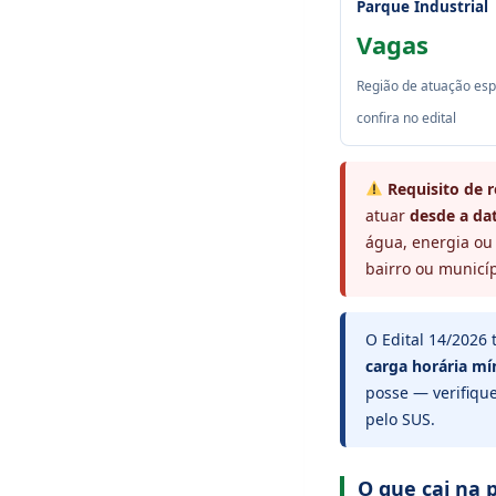
Parque Industrial
Vagas
Região de atuação espe
confira no edital
Requisito de r
atuar
desde a dat
água, energia ou
bairro ou municíp
O Edital 14/2026
carga horária mí
posse — verifique
pelo SUS.
O que cai na 