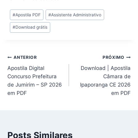
Tags
#
Apostila PDF
#
Assistente Administrativo
do
#
Download grátis
Post:
Navegação
ANTERIOR
PRÓXIMO
Apostila Digital
Download | Apostila
de
Concurso Prefeitura
Câmara de
Post
de Jumirim – SP 2026
Ipaporanga CE 2026
em PDF
em PDF
Posts Similares