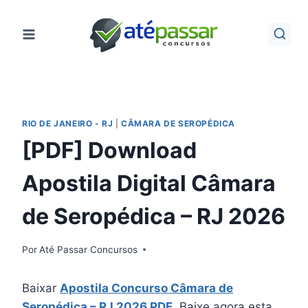
Pular
para
o
Conteúdo
RIO DE JANEIRO - RJ
|
CÂMARA DE SEROPÉDICA
[PDF] Download
Apostila Digital Câmara
de Seropédica – RJ 2026
Por
Até Passar Concursos
Baixar
Apostila Concurso Câmara de
Seropédica – RJ 2026 PDF
. Baixe agora esta