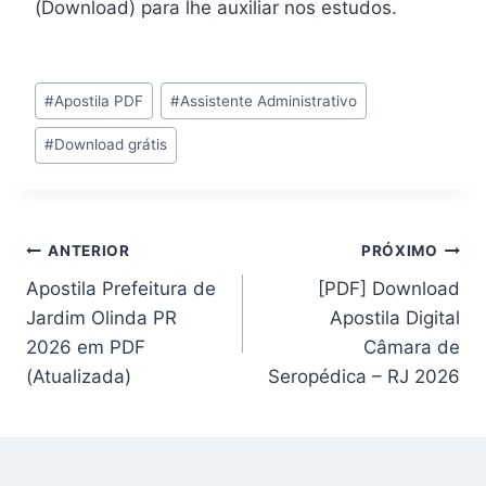
(Download) para lhe auxiliar nos estudos.
Tags
#
Apostila PDF
#
Assistente Administrativo
do
#
Download grátis
Post:
Navegação
ANTERIOR
PRÓXIMO
Apostila Prefeitura de
[PDF] Download
de
Jardim Olinda PR
Apostila Digital
Post
2026 em PDF
Câmara de
(Atualizada)
Seropédica – RJ 2026