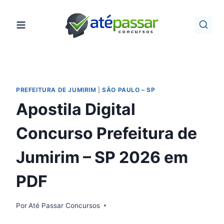
Pular
para
o
Conteúdo
PREFEITURA DE JUMIRIM
|
SÃO PAULO – SP
Apostila Digital
Concurso Prefeitura de
Jumirim – SP 2026 em
PDF
Por
Até Passar Concursos