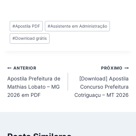
Tags
#
Apostila PDF
#
Assistente em Administração
do
#
Download grátis
Post:
Navegação
ANTERIOR
PRÓXIMO
Apostila Prefeitura de
[Download] Apostila
de
Mathias Lobato – MG
Concurso Prefeitura
Post
2026 em PDF
Cotriguaçu – MT 2026