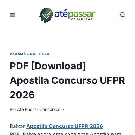
Pular
para
o
Conteúdo
PARANÁ - PR
|
UFPR
PDF [Download]
Apostila Concurso UFPR
2026
Por
Até Passar Concursos
Baixar
Apostila Concurso UFPR
2026
PDF
. Baixe agora esta excelente Apostila para