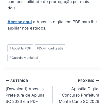
com possibilidade de prorrogação por mais
dois.
Acesse aqui
a Apostila digital em PDF para lhe
auxiliar nos estudos.
Tags
#
Apostila PDF
#
Download grátis
do
#
Guarda Municipal
Post:
Navegação
ANTERIOR
PRÓXIMO
[Download] Apostila
Apostila Digital
de
Prefeitura de Apiúna –
Concurso Prefeitura
Post
SC 2026 em PDF
Monte Carlo SC 2026