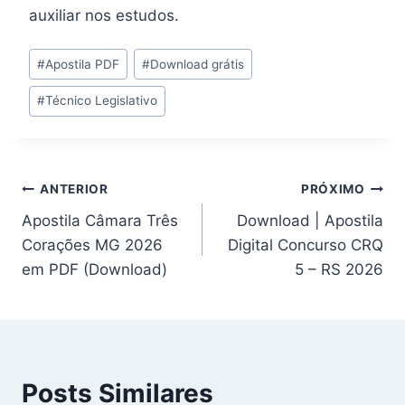
auxiliar nos estudos.
Tags
#
Apostila PDF
#
Download grátis
do
#
Técnico Legislativo
Post:
Navegação
ANTERIOR
PRÓXIMO
Apostila Câmara Três
Download | Apostila
de
Corações MG 2026
Digital Concurso CRQ
Post
em PDF (Download)
5 – RS 2026
Posts Similares