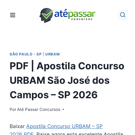
Pular
para
o
Conteúdo
SÃO PAULO - SP
|
URBAM
PDF | Apostila Concurso
URBAM São José dos
Campos – SP 2026
Por
Até Passar Concursos
Baixar
Apostila Concurso URBAM – SP
2026 PDF
. Baixe agora esta excelente Apostila