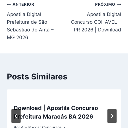
Navegação
ANTERIOR
PRÓXIMO
Apostila Digital
Apostila Digital
de
Prefeitura de São
Concurso COHAVEL –
Post
Sebastião do Anta –
PR 2026 | Download
MG 2026
Posts Similares
Download | Apostila Concurso
Prefeitura Maracás BA 2026
Por
Até Passar Concursos