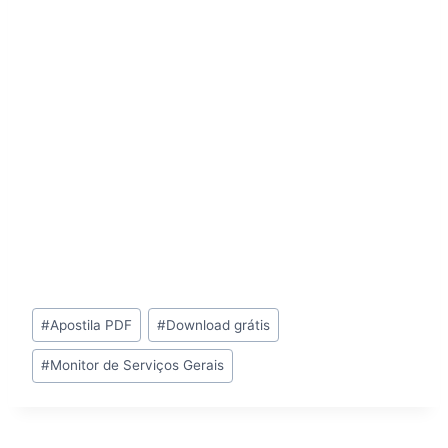
Tags
#
Apostila PDF
#
Download grátis
do
#
Monitor de Serviços Gerais
Post: