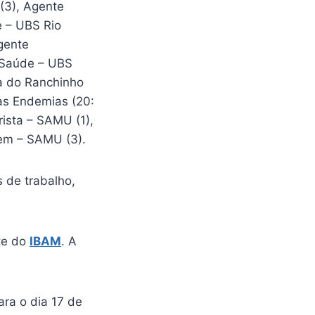
(3), Agente
 – UBS Rio
gente
 Saúde – UBS
a do Ranchinho
às Endemias (20:
rista – SAMU (1),
em – SAMU (3).
 de trabalho,
ite do
IBAM
. A
ara o dia 17 de