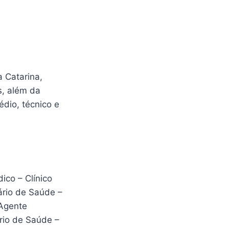
a Catarina,
s, além da
édio, técnico e
ico – Clínico
ário de Saúde –
 Agente
rio de Saúde –