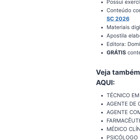
Possui exerc
Conteúdo com
SC 202
6
Materiais dig
Apostila ela
Editora: Dom
GRÁTIS
conte
Veja também:
AQUI
:
TÉCNICO EM
AGENTE DE 
AGENTE COM
FARMACÊUT
MÉDICO CLÍN
PSICÓLOGO