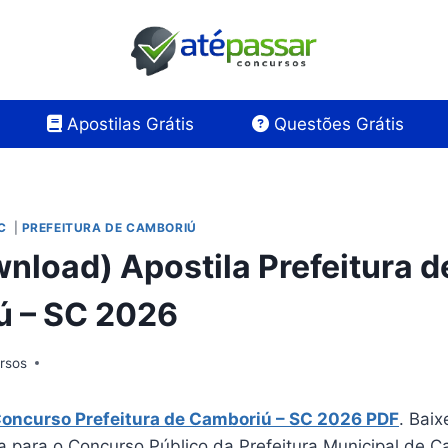
Apostilas Grátis
Questões Grátis
SC
|
PREFEITURA DE CAMBORIÚ
nload) Apostila Prefeitura d
ú – SC 2026
rsos
Concurso Prefeitura de Camboriú – SC 2026 PDF
. Baix
a para o Concurso Público da Prefeitura Municipal de C