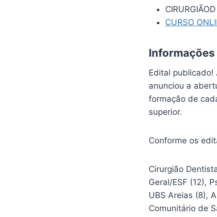
CIRURGIÃOD 
CURSO ONL
Informações
Edital publicado!
anunciou a abert
formação de cadas
superior.
Conforme os edit
Cirurgião Dentist
Geral/ESF (12), P
UBS Areias (8), 
Comunitário de S