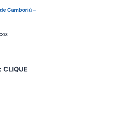
 de Camboriú –
icos
:
CLIQUE