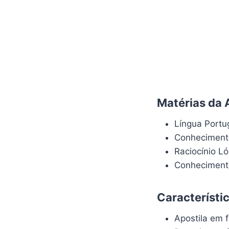
Matérias da 
Língua Port
Conheciment
Raciocínio L
Conhecimento
Característi
Apostila em f