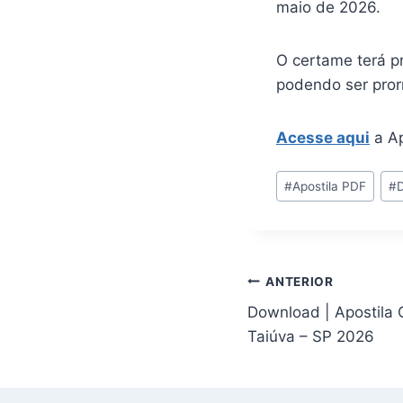
maio de 2026.
O certame terá p
podendo ser pror
Acesse aqui
a Ap
Tags
#
Apostila PDF
#
do
Post:
Navegação
ANTERIOR
Download | Apostila 
de
Taiúva – SP 2026
Post