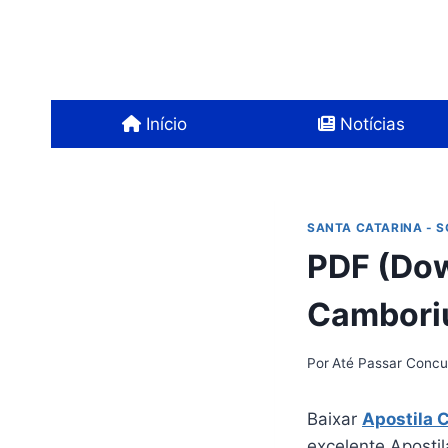
Pular
para
o
Conteúdo
Início
Notícias
SANTA CATARINA - 
PDF (Dow
Cambori
Por
Até Passar Concu
Baixar
Apostila 
excelente Apostil