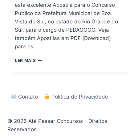
esta excelente Apostila para o Concurso
Público da Prefeitura Municipal de Boa
Vista do Sul, no estado do Rio Grande do
Sul, para o cargo de PEDAGOGO. Veja
também Apostilas em PDF (Download)
para os…
PDF
LER MAIS
(DOWNLOAD)
APOSTILA
PREFEITURA
DE
BOA
Contato
Política de Privacidade
VISTA
DO
SUL
–
© 2026 Até Passar Concursos - Direitos
RS
Reservados
2026