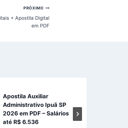
PRÓXIMO
ais + Apostila Digital
em PDF
Apostila Auxiliar
Aposti
Administrativo Ipuã SP
Bebedo
2026 em PDF – Salários
em PD
até R$ 6.536
Por
Até Pa