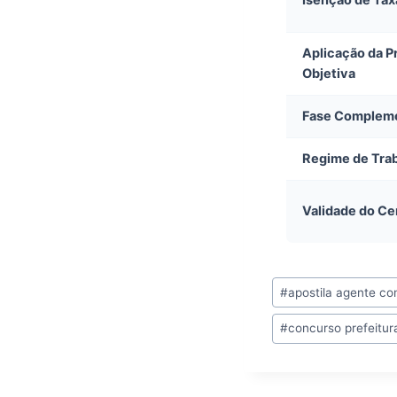
Aplicação da P
Objetiva
Fase Complem
Regime de Tra
Validade do C
Tags
#
apostila agente co
do
#
concurso prefeitu
Post: