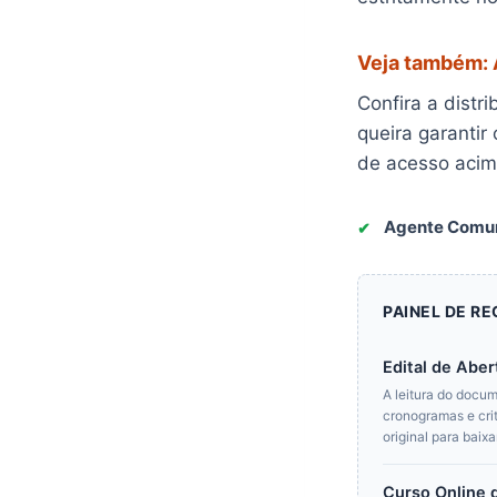
Veja também: 
Confira a distr
queira garantir 
de acesso acim
Agente Comuni
PAINEL DE R
Edital de Abe
A leitura do docume
cronogramas e cri
original para baix
Curso Online 