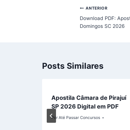
Navegação
ANTERIOR
Download PDF: Apost
de
Domingos SC 2026
Post
Posts Similares
ostila
Apostila Câmara de Pirajuí
2026:
SP 2026 Digital em PDF
Por
Até Passar Concursos