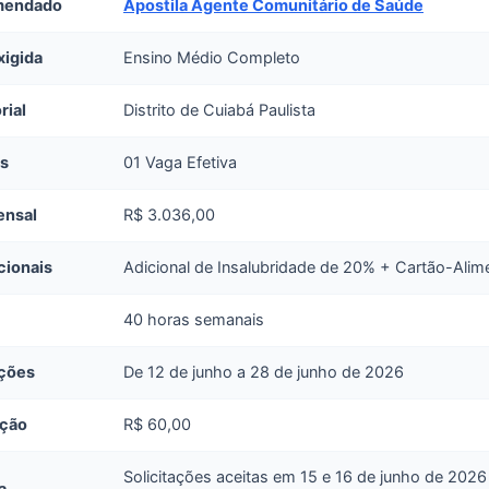
mendado
Apostila Agente Comunitário de Saúde
xigida
Ensino Médio Completo
rial
Distrito de Cuiabá Paulista
as
01 Vaga Efetiva
ensal
R$ 3.036,00
cionais
Adicional de Insalubridade de 20% + Cartão-Ali
40 horas semanais
ições
De 12 de junho a 28 de junho de 2026
ição
R$ 60,00
Solicitações aceitas em 15 e 16 de junho de 202
a