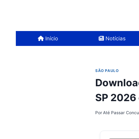
Pular
para
o
Conteúdo
Início
Notícias
SÃO PAULO
Download
SP 2026
Por
Até Passar Concu