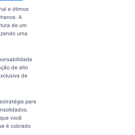
nal e ótimos
chance. A
rtura de um
razendo uma
ponsabilidade
ação de alto
xclusiva de
estratégia para
onsolidados.
 que você
ue é cobrado