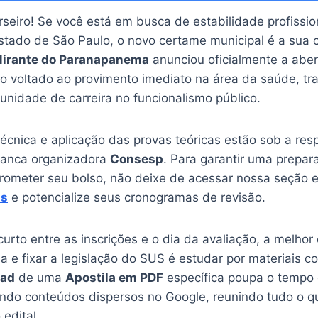
seiro! Se você está em busca de estabilidade profissio
estado de São Paulo, o novo certame municipal é a sua 
 Mirante do Paranapanema
anunciou oficialmente a abe
co voltado ao provimento imediato na área da saúde, t
unidade de carreira no funcionalismo público.
écnica e aplicação das provas teóricas estão sob a res
 banca organizadora
Consesp
. Para garantir uma prepar
rometer seu bolso, não deixe de acessar nossa seção e
is
e potencialize seus cronogramas de revisão.
rto entre as inscrições e o dia da avaliação, a melhor 
ia e fixar a legislação do SUS é estudar por materiais c
oad
de uma
Apostila em PDF
específica poupa o tempo
ando conteúdos dispersos no Google, reunindo tudo o q
 edital.