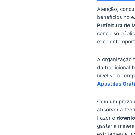
Atenção, concur
benefícios no 
Prefeitura de
concurso públi
excelente oport
A organização t
da tradicional
nível sem comp
Apostilas Grát
Com um prazo cu
absorver a teor
Fazer o
downl
gastaria miner
estritamente no