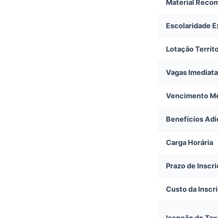
Material Reco
Escolaridade E
Lotação Territo
Vagas Imediat
Vencimento M
Benefícios Adi
Carga Horária
Prazo de Inscr
Custo da Inscr
Isenção de Tax