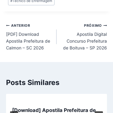
#
Técnico de Enfermagem
Post:
Navegação
ANTERIOR
PRÓXIMO
[PDF] Download
Apostila Digital
de
Apostila Prefeitura de
Concurso Prefeitura
Post
Calmon – SC 2026
de Boituva – SP 2026
Posts Similares
[Download] Apostila Prefeitura de