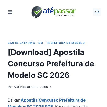
Pular
para
o
Conteúdo
SANTA CATARINA - SC
|
PREFEITURA DE MODELO
[Download] Apostila
Concurso Prefeitura de
Modelo SC 2026
Por
Até Passar Concursos
Baixar
Apostila Concurso Prefeitura de
Modelo – SC 2026 PDF
. Baixe agora esta