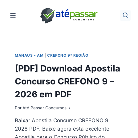
Pular
para
o
Conteúdo
MANAUS - AM
|
CREFONO 9ª REGIÃO
[PDF] Download Apostila
Concurso CREFONO 9 –
2026 em PDF
Por
Até Passar Concursos
Baixar Apostila Concurso CREFONO 9
2026 PDF. Baixe agora esta excelente
Apostila para o Concurso Público do