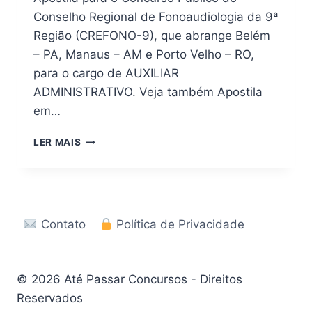
Conselho Regional de Fonoaudiologia da 9ª
Região (CREFONO-9), que abrange Belém
– PA, Manaus – AM e Porto Velho – RO,
para o cargo de AUXILIAR
ADMINISTRATIVO. Veja também Apostila
em…
[PDF]
LER MAIS
DOWNLOAD
APOSTILA
CONCURSO
CREFONO
9
Contato
Política de Privacidade
–
2026
EM
PDF
© 2026 Até Passar Concursos - Direitos
Reservados