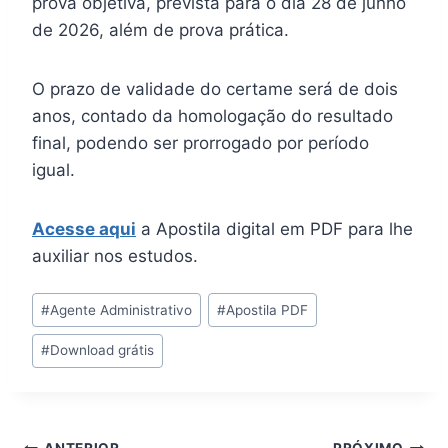
prova objetiva, prevista para o dia 28 de junho
de 2026, além de prova prática.
O prazo de validade do certame será de dois
anos, contado da homologação do resultado
final, podendo ser prorrogado por período
igual.
Acesse aqui
a Apostila digital em PDF para lhe
auxiliar nos estudos.
Tags
#
Agente Administrativo
#
Apostila PDF
do
#
Download grátis
Post: