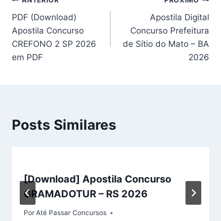
Navegação
ANTERIOR
PRÓXIMO
PDF (Download)
Apostila Digital
de
Apostila Concurso
Concurso Prefeitura
Post
CREFONO 2 SP 2026
de Sítio do Mato – BA
em PDF
2026
Posts Similares
[Download] Apostila Concurso
GRAMADOTUR – RS 2026
Por
Até Passar Concursos