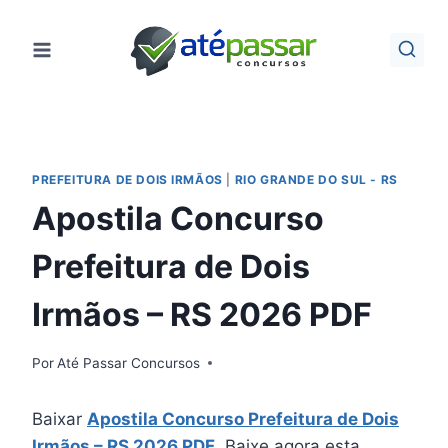
Pular
para
o
Conteúdo
PREFEITURA DE DOIS IRMÃOS
|
RIO GRANDE DO SUL - RS
Apostila Concurso
Prefeitura de Dois
Irmãos – RS 2026 PDF
Por
Até Passar Concursos
Baixar
Apostila Concurso Prefeitura de Dois
Irmãos – RS 2026 PDF
. Baixe agora esta