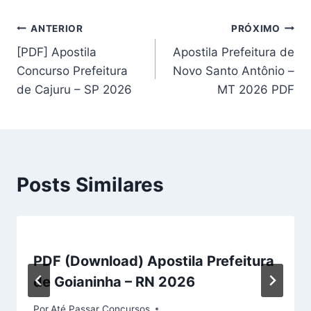
Navegação
ANTERIOR
PRÓXIMO
[PDF] Apostila
Apostila Prefeitura de
de
Concurso Prefeitura
Novo Santo Antônio –
Post
de Cajuru – SP 2026
MT 2026 PDF
Posts Similares
PDF (Download) Apostila Prefeitura
de Goianinha – RN 2026
Por
Até Passar Concursos