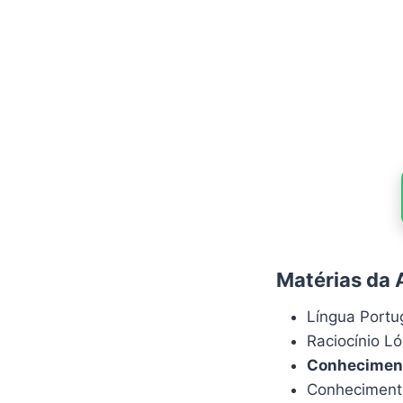
Matérias da A
Língua Port
Raciocínio L
Conheciment
Conheciment