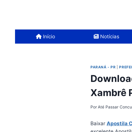
Pular
para
o
Conteúdo
Início
Notícias
PARANÁ - PR
|
PREFE
Download
Xambrê 
Por
Até Passar Concu
Baixar
Apostila 
excelente Aposti