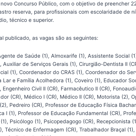
 novo Concurso Público, com o objetivo de preencher 2
tro reserva, para profissionais com escolaridade de ní
o, técnico e superior.
al publicado, as vagas são as seguintes:
ente de Saúde (1), Almoxarife (1), Assistente Social (1)
, Auxiliar de Serviços Gerais (1), Cirurgião-Dentista II 
cial (1), Coordenador do CRAS (1), Coordenador do Ser
Lar e Família Acolhedora (1), Coveiro (1), Educador Soci
, Engenheiro Civil II (CR), Farmacêutico II (CR), Fonoaudi
dor (CR), Médico I (CR), Médico II (CR), Motorista (2), 
), Pedreiro (CR), Professor de Educação Física Bachare
ca I (1), Professor de Educação Fundamental (CR), Prof
 (1), Psicólogo (1), Psicopedagogo (CR), Recepcionista (1
, Técnico de Enfermagem (CR), Trabalhador Braçal (1), V