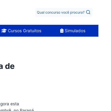
Qual concurso você procura?
Cursos Gratuitos
Simulados
a de
agora esta
Xambrê, no Paraná