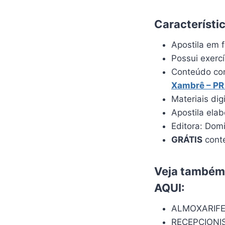
Característi
Apostila em f
Possui exerc
Conteúdo com
Xambrê – PR
Materiais dig
Apostila ela
Editora: Dom
GRÁTIS
conte
Veja também:
AQUI
:
ALMOXARIF
RECEPCIONI