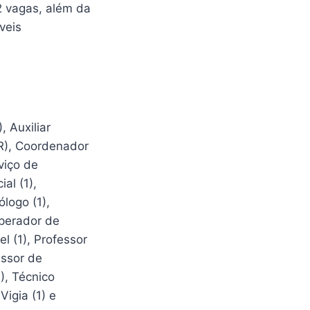
2 vagas, além da
veis
, Auxiliar
(CR), Coordenador
viço de
al (1),
ólogo (1),
Operador de
l (1), Professor
essor de
), Técnico
igia (1) e