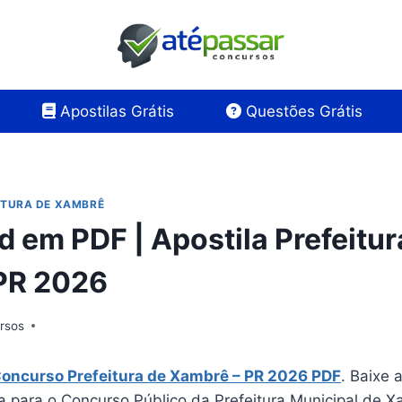
Apostilas Grátis
Questões Grátis
ITURA DE XAMBRÊ
 em PDF | Apostila Prefeitur
PR 2026
rsos
Concurso Prefeitura de Xambrê – PR 2026 PDF
. Baixe 
la para o Concurso Público da Prefeitura Municipal de 