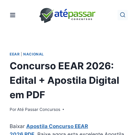
Pular
para
o
Conteúdo
EEAR
|
NACIONAL
Concurso EEAR 2026:
Edital + Apostila Digital
em PDF
Por
Até Passar Concursos
Baixar
Apostila Concurso EEAR
2026 PDF
. Baixe agora esta excelente Apostila