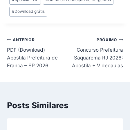
do
#
Download grátis
Post:
Navegação
ANTERIOR
PRÓXIMO
PDF (Download)
Concurso Prefeitura
de
Apostila Prefeitura de
Saquarema RJ 2026:
Post
Franca – SP 2026
Apostila + Videoaulas
Posts Similares