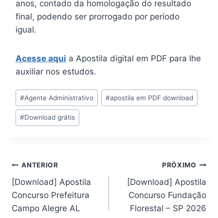
anos, contado da homologação do resultado
final, podendo ser prorrogado por período
igual.
Acesse aqui
a Apostila digital em PDF para lhe
auxiliar nos estudos.
Tags
#
Agente Administrativo
#
apostila em PDF download
do
#
Download grátis
Post:
Navegação
ANTERIOR
PRÓXIMO
[Download] Apostila
[Download] Apostila
de
Concurso Prefeitura
Concurso Fundação
Post
Campo Alegre AL
Florestal – SP 2026