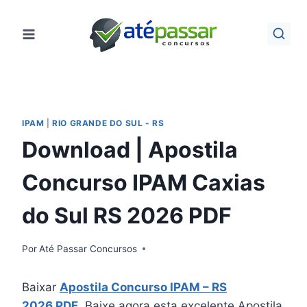
Pular
para
o
Conteúdo
IPAM
|
RIO GRANDE DO SUL - RS
Download | Apostila
Concurso IPAM Caxias
do Sul RS 2026 PDF
Por
Até Passar Concursos
Baixar
Apostila Concurso IPAM – RS
2026 PDF
. Baixe agora esta excelente Apostila