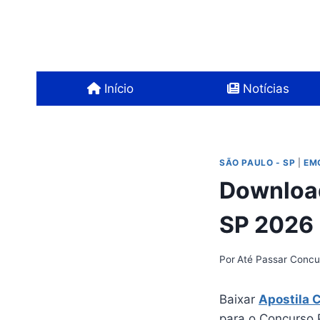
Pular
para
o
Conteúdo
Início
Notícias
SÃO PAULO - SP
|
EM
Download
SP 2026
Por
Até Passar Concu
Baixar
Apostila 
para o Concurso 