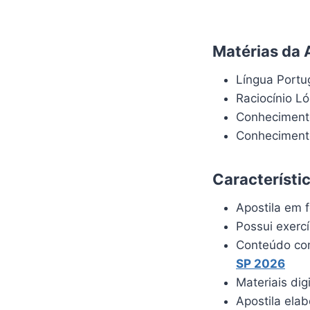
Matérias da A
Língua Port
Raciocínio L
Conheciment
Conhecimento
Característi
Apostila em f
Possui exerc
Conteúdo com
SP 2026
Materiais dig
Apostila ela