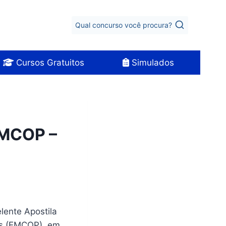
Qual concurso você procura?
Cursos Gratuitos
Simulados
EMCOP –
elente Apostila
es (EMCOP), em