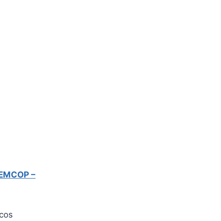
 EMCOP –
icos