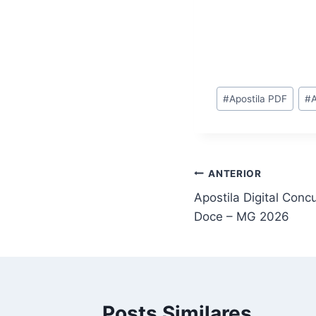
Tags
#
Apostila PDF
#
A
do
Post:
Navegação
ANTERIOR
Apostila Digital Conc
de
Doce – MG 2026
Post
Posts Similares