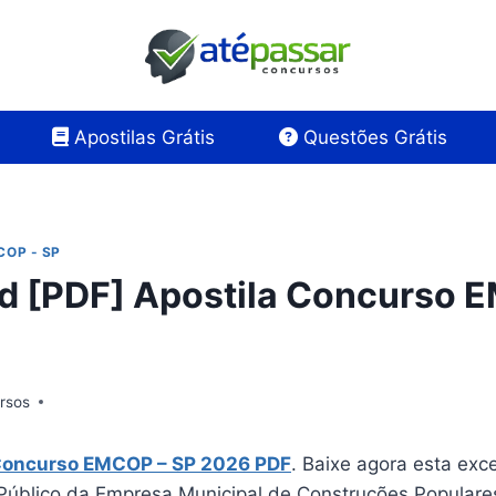
Apostilas Grátis
Questões Grátis
COP - SP
 [PDF] Apostila Concurso 
rsos
Concurso EMCOP – SP 2026 PDF
. Baixe agora esta exc
Público da Empresa Municipal de Construções Popular