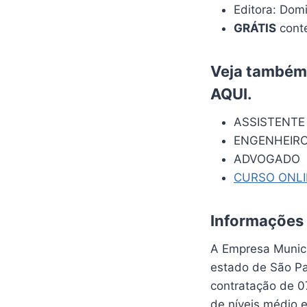
Editora: Dom
GRÁTIS
conte
Veja também:
AQUI
.
ASSISTENTE
ENGENHEIRO
ADVOGADO
CURSO ONL
Informações
A Empresa Munici
estado de São Pa
contratação de 0
de níveis médio e