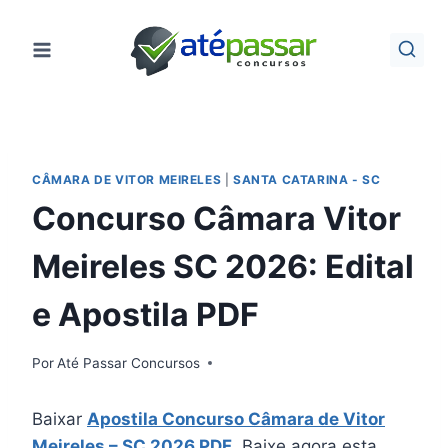
Pular
para
o
Conteúdo
CÂMARA DE VITOR MEIRELES
|
SANTA CATARINA - SC
Concurso Câmara Vitor
Meireles SC 2026: Edital
e Apostila PDF
Por
Até Passar Concursos
Baixar
Apostila Concurso Câmara de Vitor
Meireles – SC 2026 PDF
. Baixe agora esta