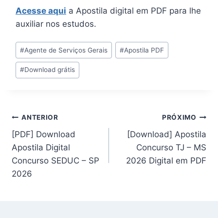
Acesse aqui
a Apostila digital em PDF para lhe
auxiliar nos estudos.
Tags
#
Agente de Serviços Gerais
#
Apostila PDF
do
#
Download grátis
Post:
Navegação
ANTERIOR
PRÓXIMO
[PDF] Download
[Download] Apostila
de
Apostila Digital
Concurso TJ – MS
Post
Concurso SEDUC – SP
2026 Digital em PDF
2026