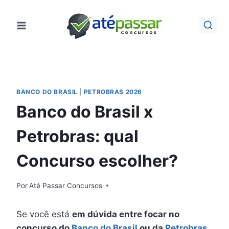
Pular
para
o
Conteúdo
BANCO DO BRASIL
|
PETROBRAS 2026
Banco do Brasil x
Petrobras: qual
Concurso escolher?
Por
Até Passar Concursos
Se você está
em dúvida entre focar no
concurso do
Banco do Brasil
ou da
Petrobras
,