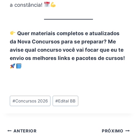
a constância!
Quer materiais completos e atualizados
da Nova Concursos para se preparar? Me
avise qual concurso você vai focar que eu te
envio os melhores links e pacotes de cursos!
Tags
#
Concursos 2026
#
Edital BB
do
Post:
Navegação
ANTERIOR
PRÓXIMO