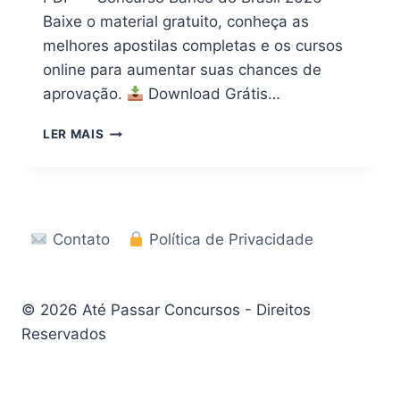
Baixe o material gratuito, conheça as
melhores apostilas completas e os cursos
online para aumentar suas chances de
aprovação.
Download Grátis…
APOSTILA
LER MAIS
GRÁTIS
EM
PDF
–
CONCURSO
Contato
Política de Privacidade
BANCO
DO
BRASIL
|
© 2026 Até Passar Concursos - Direitos
EDITAL
Reservados
2026