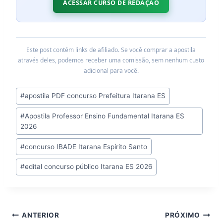
ACESSAR CURSO DE REDAÇÃO
Este post contém links de afiliado. Se você comprar a apostila
através deles, podemos receber uma comissão, sem nenhum custo
adicional para você.
Tags
#
apostila PDF concurso Prefeitura Itarana ES
do
#
Apostila Professor Ensino Fundamental Itarana ES
Post:
2026
#
concurso IBADE Itarana Espírito Santo
#
edital concurso público Itarana ES 2026
Navegação
ANTERIOR
PRÓXIMO