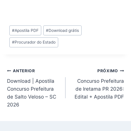
Tags
#
Apostila PDF
#
Download grátis
do
#
Procurador do Estado
Post:
Navegação
ANTERIOR
PRÓXIMO
Download | Apostila
Concurso Prefeitura
de
Concurso Prefeitura
de Iretama PR 2026:
Post
de Salto Veloso – SC
Edital + Apostila PDF
2026