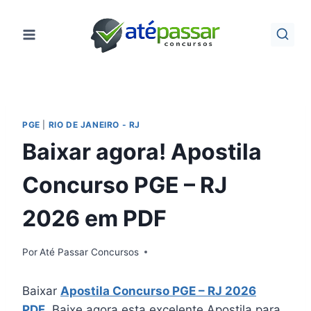
Pular
para
o
Conteúdo
PGE
|
RIO DE JANEIRO - RJ
Baixar agora! Apostila
Concurso PGE – RJ
2026 em PDF
Por
Até Passar Concursos
Baixar
Apostila Concurso PGE – RJ 2026
PDF
. Baixe agora esta excelente Apostila para