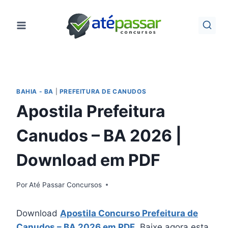
Pular
para
o
Conteúdo
BAHIA - BA
|
PREFEITURA DE CANUDOS
Apostila Prefeitura
Canudos – BA 2026 |
Download em PDF
Por
Até Passar Concursos
Download
Apostila Concurso Prefeitura de
Canudos – BA 2026 em PDF
. Baixe agora esta