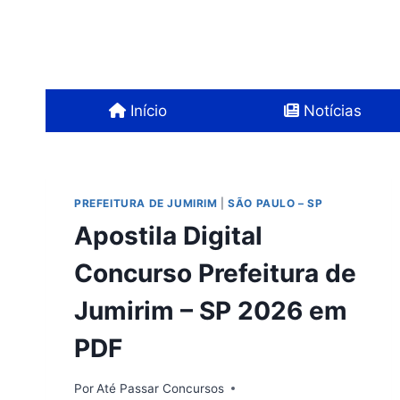
Pular
para
o
Conteúdo
Início
Notícias
PREFEITURA DE JUMIRIM
|
SÃO PAULO – SP
Apostila Digital
Concurso Prefeitura de
Jumirim – SP 2026 em
PDF
Por
Até Passar Concursos