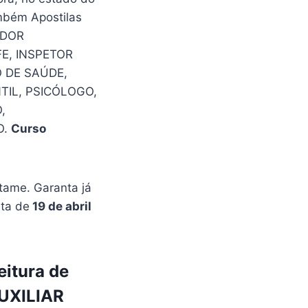
mbém Apostilas
ADOR
E, INSPETOR
 DE SAÚDE,
TIL, PSICÓLOGO,
,
O.
Curso
tame. Garanta já
sta de
19 de abril
eitura de
AUXILIAR