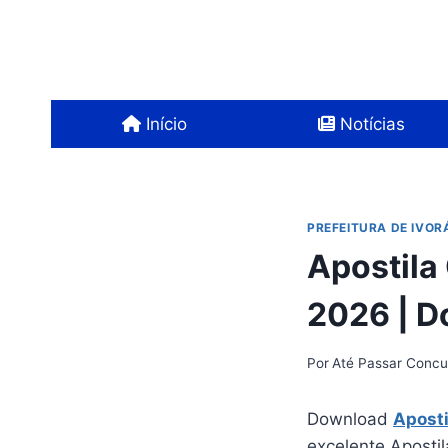
Pular
para
o
Conteúdo
Início
Notícias
PREFEITURA DE IVOR
Apostila 
2026 | 
Por
Até Passar Concu
Download
Aposti
excelente Apostil