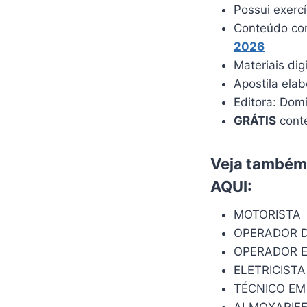
Possui exerc
Conteúdo com
2026
Materiais dig
Apostila ela
Editora: Dom
GRÁTIS
conte
Veja também:
AQUI
:
MOTORISTA
OPERADOR 
OPERADOR E
ELETRICISTA
TÉCNICO E
ALMOXARIF