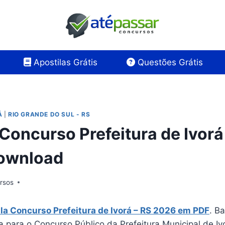
Apostilas Grátis
Questões Grátis
Á
|
RIO GRANDE DO SUL - RS
Concurso Prefeitura de Ivorá
Download
rsos
la Concurso Prefeitura de
Ivorá
– RS 2026 em PDF
. B
a para o Concurso Público da Prefeitura Municipal de Iv