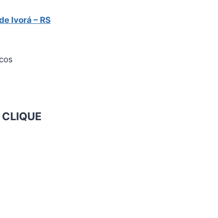
de Ivorá – RS
icos
o
CLIQUE