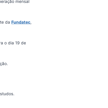
neração mensal
ite da
Fundatec
,
a o dia 19 de
ção.
estudos.