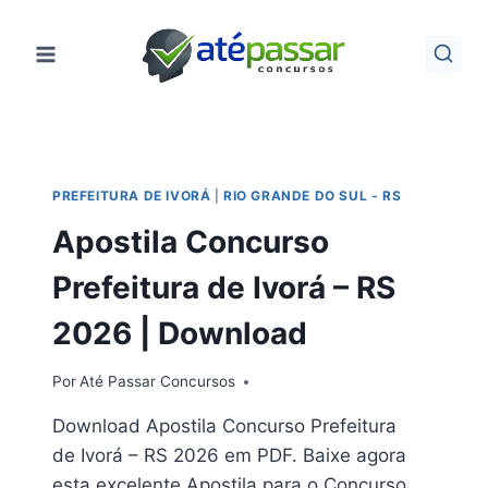
Pular
para
o
Conteúdo
PREFEITURA DE IVORÁ
|
RIO GRANDE DO SUL - RS
Apostila Concurso
Prefeitura de Ivorá – RS
2026 | Download
Por
Até Passar Concursos
Download Apostila Concurso Prefeitura
de Ivorá – RS 2026 em PDF. Baixe agora
esta excelente Apostila para o Concurso