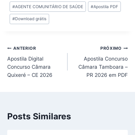
Tags
#
AGENTE COMUNITÁRIO DE SAÚDE
#
Apostila PDF
do
#
Download grátis
Post:
Navegação
ANTERIOR
PRÓXIMO
Apostila Digital
Apostila Concurso
de
Concurso Câmara
Câmara Tamboara –
Post
Quixeré – CE 2026
PR 2026 em PDF
Posts Similares