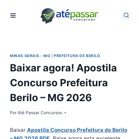
Pular
para
o
Conteúdo
MINAS GERAIS - MG
|
PREFEITURA DE BERILO
Baixar agora! Apostila
Concurso Prefeitura
Berilo – MG 2026
Por
Até Passar Concursos
Baixar
Apostila Concurso Prefeitura de Berilo
– MG 2026 PDF
. Baixe agora esta excelente