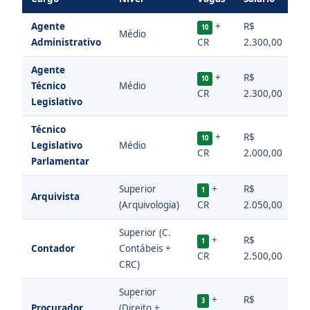
Agente
+
R$
10
Médio
4
Administrativo
CR
2.300,00
Agente
+
R$
10
Técnico
Médio
4
CR
2.300,00
Legislativo
Técnico
+
R$
10
Legislativo
Médio
4
CR
2.000,00
Parlamentar
Superior
+
R$
1
Arquivista
4
(Arquivologia)
CR
2.050,00
Superior (C.
+
R$
1
Contador
Contábeis +
4
CR
2.500,00
CRC)
Superior
+
R$
3
Procurador
(Direito +
4