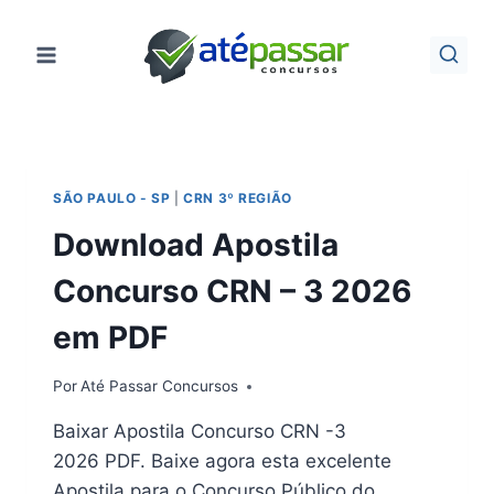
Pular
para
o
Conteúdo
SÃO PAULO - SP
|
CRN 3º REGIÃO
Download Apostila
Concurso CRN – 3 2026
em PDF
Por
Até Passar Concursos
Baixar Apostila Concurso CRN -3
2026 PDF. Baixe agora esta excelente
Apostila para o Concurso Público do