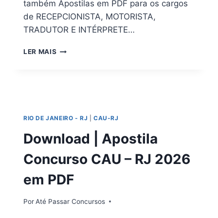
também Apostilas em PDF para os cargos
de RECEPCIONISTA, MOTORISTA,
TRADUTOR E INTÉRPRETE…
APOSTILA
LER MAIS
PREFEITURA
CANUDOS
–
BA
2026
|
RIO DE JANEIRO - RJ
|
CAU-RJ
DOWNLOAD
EM
Download | Apostila
PDF
Concurso CAU – RJ 2026
em PDF
Por
Até Passar Concursos