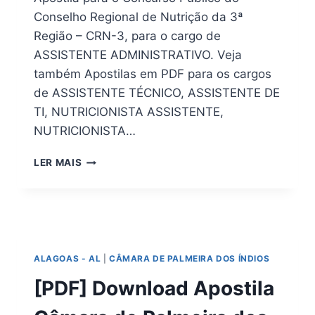
Conselho Regional de Nutrição da 3ª
Região – CRN-3, para o cargo de
ASSISTENTE ADMINISTRATIVO. Veja
também Apostilas em PDF para os cargos
de ASSISTENTE TÉCNICO, ASSISTENTE DE
TI, NUTRICIONISTA ASSISTENTE,
NUTRICIONISTA…
DOWNLOAD
LER MAIS
APOSTILA
CONCURSO
CRN
–
3
2026
ALAGOAS - AL
|
CÂMARA DE PALMEIRA DOS ÍNDIOS
EM
PDF
[PDF] Download Apostila