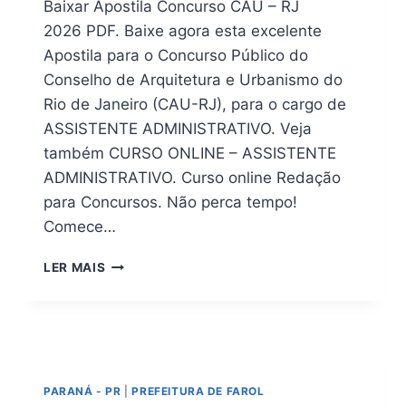
Baixar Apostila Concurso CAU – RJ
2026 PDF. Baixe agora esta excelente
Apostila para o Concurso Público do
Conselho de Arquitetura e Urbanismo do
Rio de Janeiro (CAU-RJ), para o cargo de
ASSISTENTE ADMINISTRATIVO. Veja
também CURSO ONLINE – ASSISTENTE
ADMINISTRATIVO. Curso online Redação
para Concursos. Não perca tempo!
Comece…
DOWNLOAD
LER MAIS
|
APOSTILA
CONCURSO
CAU
–
RJ
PARANÁ - PR
|
PREFEITURA DE FAROL
2026