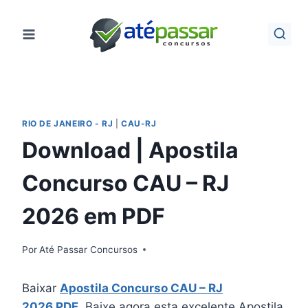
Pular
para
o
Conteúdo
RIO DE JANEIRO - RJ
|
CAU-RJ
Download | Apostila
Concurso CAU – RJ
2026 em PDF
Por
Até Passar Concursos
Baixar
Apostila Concurso CAU – RJ
2026 PDF
. Baixe agora esta excelente Apostila