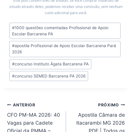
Este post contém links de afiliado. Se você comprar materiais de
estudo através deles, podemos receber uma comissão, sem nenhum
custo adicional para você.
Tags
#
1000 questões comentadas Profissional de Apoio
do
Escolar Barcarena PA
Post:
#
apostila Profissional de Apoio Escolar Barcarena Pará
2026
#
concurso Instituto Ágata Barcarena PA
#
concurso SEMED Barcarena PA 2026
Navegação
ANTERIOR
PRÓXIMO
CFO PM-MA 2026: 40
Apostila Câmara de
de
Vagas para Cadete
Itacarambi MG 2026
Post
Oficial da PMMA –
PDF | Todos os