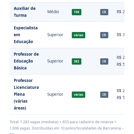
Auxiliar de
Médio
R$ 2.200
108
CR
Turma
Especialista
em
Superior
R$ 3.663
várias
CR
Educação
Professor de
R$ 2.565
Educação
Superior
382
CR
R$ 5.130
Básica
Professor
Licenciatura
R$ 2.565
Plena
Superior
várias
CR
R$ 5.130
(várias
áreas)
Total: 1.283 vagas imediatas + 653 para cadastro de reserva =
1.936 vagas. Distribuídas em 10 polos/localidades de Barcarena –