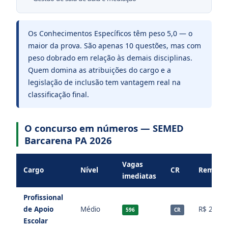
Os Conhecimentos Específicos têm peso 5,0 — o
maior da prova. São apenas 10 questões, mas com
peso dobrado em relação às demais disciplinas.
Quem domina as atribuições do cargo e a
legislação de inclusão tem vantagem real na
classificação final.
O concurso em números — SEMED
Barcarena PA 2026
Vagas
Cargo
Nível
CR
Remune
imediatas
Profissional
de Apoio
Médio
R$ 2.200
596
CR
Escolar