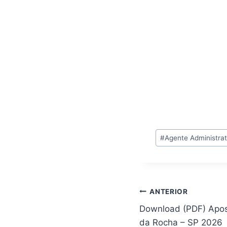
Tags
#
Agente Administrat
do
Post:
Navegação
ANTERIOR
Download (PDF) Apost
de
da Rocha – SP 2026