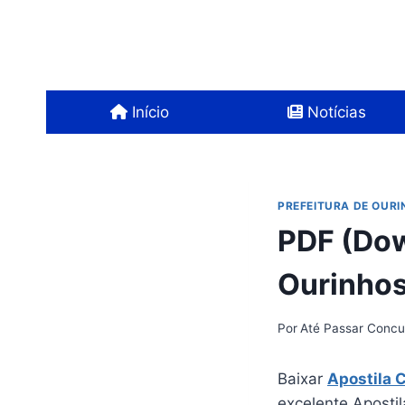
Pular
para
o
Conteúdo
Início
Notícias
PREFEITURA DE OUR
PDF (Dow
Ourinhos
Por
Até Passar Concu
Baixar
Apostila 
excelente Apostil