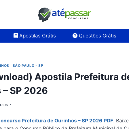
Apostilas Grátis
Questões Grátis
INHOS
|
SÃO PAULO - SP
nload) Apostila Prefeitura d
 – SP 2026
rsos
Concurso Prefeitura de Ourinhos – SP 2026
PDF
. Baix
a para o Concurso Público da Prefeitura Municipal de O