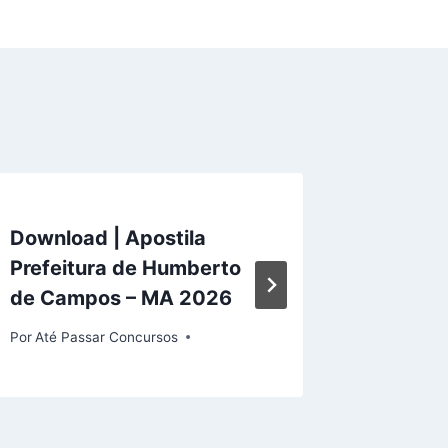
Download | Apostila
Apostil
Prefeitura de Humberto
Prefeit
de Campos – MA 2026
2026
Por
Até Passar Concursos
Por
Até Pa