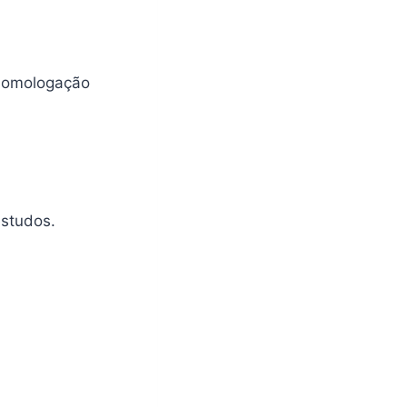
 homologação
estudos.