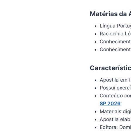
Matérias da A
Língua Port
Raciocínio L
Conhecimento
Conhecimento
Característi
Apostila em f
Possui exerc
Conteúdo com
SP 2026
Materiais dig
Apostila ela
Editora: Dom