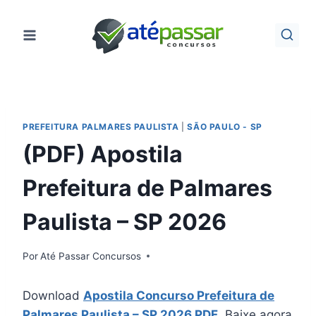
Pular
para
o
Conteúdo
PREFEITURA PALMARES PAULISTA
|
SÃO PAULO - SP
(PDF) Apostila
Prefeitura de Palmares
Paulista – SP 2026
Por
Até Passar Concursos
Download
Apostila Concurso Prefeitura de
Palmares Paulista – SP 2026 PDF
.
Baixe agora