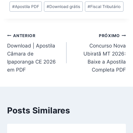
Tags
#
Apostila PDF
#
Download grátis
#
Fiscal Tributário
do
Post:
Navegação
ANTERIOR
PRÓXIMO
Download | Apostila
Concurso Nova
de
Câmara de
Ubiratã MT 2026:
Post
Ipaporanga CE 2026
Baixe a Apostila
em PDF
Completa PDF
Posts Similares