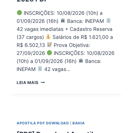
C
B
H
2
INSCRIÇÕES: 10/08/2026 (10h) a
A
0
P
01/09/2026 (16h)
Banca: INEPAM
2
A
6
42 vagas imediatas + Cadastro Reserva
D
E
(37 cargos)
Salários de R$ 1.621,00 a
A
M
R$ 6.502,13
Prova Objetiva:
D
P
O
27/09/2026
INSCRIÇÕES: 10/08/2026
D
S
F
(10h) a 01/09/2026 (16h)
Banca:
G
INEPAM
42 vagas…
U
I
B
M
LEIA MAIS
A
A
I
R
X
Ã
E
E
A
S
G
M
APOSTILA PDF DOWNLOAD
|
BAHIA
O
T
R
2