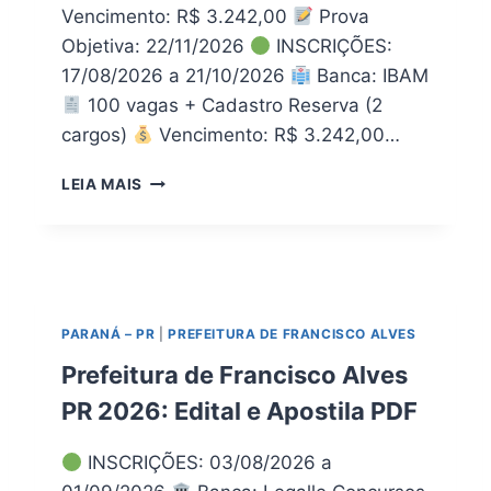
R
Vencimento: R$ 3.242,00
Prova
L
O
I
Objetiva: 22/11/2026
INSCRIÇÕES:
F
N
17/08/2026 a 21/10/2026
Banca: IBAM
E
A
100 vagas + Cadastro Reserva (2
S
D
S
E
cargos)
Vencimento: R$ 3.242,00…
O
G
R
O
A
LEIA MAIS
I
P
Á
O
S
S
2
T
0
I
2
L
PARANÁ – PR
|
PREFEITURA DE FRANCISCO ALVES
6
A
:
P
Prefeitura de Francisco Alves
E
R
PR 2026: Edital e Apostila PDF
D
E
I
F
T
E
INSCRIÇÕES: 03/08/2026 a
A
I