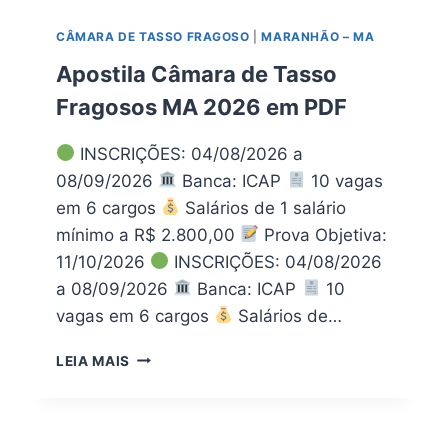
T
G
A
CÂMARA DE TASSO FRAGOSO
|
MARANHÃO – MA
O
L
R
+
Apostila Câmara de Tasso
A
A
Fragosos MA 2026 em PDF
!
P
A
O
P
S
INSCRIÇÕES: 04/08/2026 a
O
T
08/09/2026
Banca: ICAP
10 vagas
S
I
em 6 cargos
Salários de 1 salário
T
L
I
mínimo a R$ 2.800,00
Prova Objetiva:
A
L
P
11/10/2026
INSCRIÇÕES: 04/08/2026
A
D
a 08/09/2026
Banca: ICAP
10
A
F
vagas em 6 cargos
Salários de…
M
S
A
I
LEIA MAIS
P
T
O
A
S
P
T
E