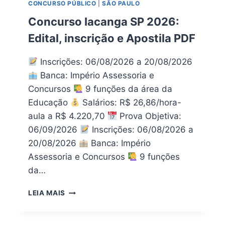
CONCURSO PÚBLICO
|
SÃO PAULO
E
W
A
N
Concurso Iacanga SP 2026:
U
L
R
Edital, inscrição e Apostila PDF
O
I
A
F
D
Inscrições: 06/08/2026 a 20/08/2026
L
A
Banca: Império Assessoria e
A
P
M
Concursos
9 funções da área da
O
A
S
Educação
Salários: R$ 26,86/hora-
S
T
aula a R$ 4.220,70
Prova Objetiva:
P
I
06/09/2026
Inscrições: 06/08/2026 a
2
L
0
20/08/2026
Banca: Império
A
2
C
Assessoria e Concursos
9 funções
6
O
da…
P
N
D
C
C
LEIA MAIS
F
U
O
R
N
S
C