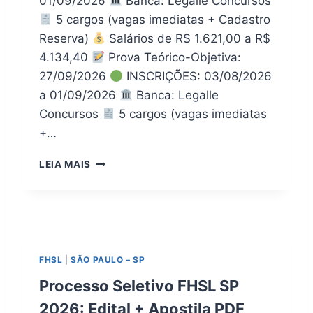
01/09/2026
Banca: Legalle Concursos
L
T
5 cargos (vagas imediatas + Cadastro
+
U
A
R
Reserva)
Salários de R$ 1.621,00 a R$
P
A
4.134,40
Prova Teórico-Objetiva:
O
D
27/09/2026
INSCRIÇÕES: 03/08/2026
S
E
T
a 01/09/2026
Banca: Legalle
A
I
R
Concursos
5 cargos (vagas imediatas
L
R
+…
A
A
P
I
P
LEIA MAIS
D
A
R
F
L
E
D
F
O
E
C
I
A
T
B
FHSL
|
SÃO PAULO – SP
U
O
R
Processo Seletivo FHSL SP
R
A
J
2026: Edital + Apostila PDF
D