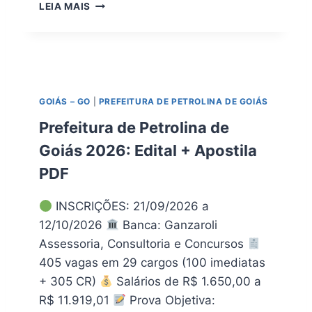
C
T
LEIA MAIS
O
A
N
L
C
,
U
I
R
N
S
S
GOIÁS – GO
|
PREFEITURA DE PETROLINA DE GOIÁS
O
C
T
R
Prefeitura de Petrolina de
A
I
Goiás 2026: Edital + Apostila
P
Ç
E
Ã
PDF
J
O
A
E
INSCRIÇÕES: 21/09/2026 a
R
A
A
12/10/2026
Banca: Ganzaroli
P
P
O
Assessoria, Consultoria e Concursos
R
S
405 vagas em 29 cargos (100 imediatas
2
T
+ 305 CR)
Salários de R$ 1.650,00 a
0
I
2
L
R$ 11.919,01
Prova Objetiva:
6