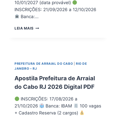
A
10/01/2027 (data provável)
:
P
INSCRIÇÕES: 21/09/2026 a 12/10/2026
E
D
D
Banca:…
F
I
T
P
LEIA MAIS
A
R
L
E
E
F
A
E
P
I
O
T
PREFEITURA DE ARRAIAL DO CABO
|
RIO DE
S
U
JANEIRO – RJ
T
R
I
A
Apostila Prefeitura de Arraial
L
D
do Cabo RJ 2026 Digital PDF
A
E
P
P
A
E
INSCRIÇÕES: 17/08/2026 a
R
T
21/10/2026
Banca: IBAM
100 vagas
A
R
+ Cadastro Reserva (2 cargos)
P
O