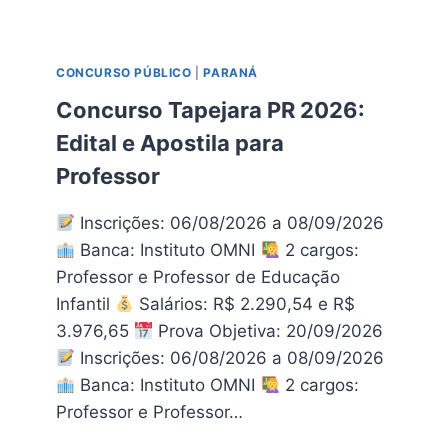
O
U
J
R
A
S
B
CONCURSO PÚBLICO
|
PARANÁ
O
O
I
Concurso Tapejara PR 2026:
R
A
A
Edital e Apostila para
C
N
A
Professor
D
N
I
G
B
Inscrições: 06/08/2026 a 08/09/2026
A
A
S
Banca: Instituto OMNI
2 cargos:
2
P
Professor e Professor de Educação
0
2
2
Infantil
Salários: R$ 2.290,54 e R$
0
6
3.976,65
Prova Objetiva: 20/09/2026
2
6
Inscrições: 06/08/2026 a 08/09/2026
:
Banca: Instituto OMNI
2 cargos:
E
Professor e Professor…
D
I