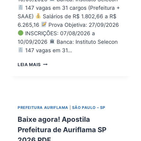
A
147 vagas em 31 cargos (Prefeitura +
D
SAAE)
Salários de R$ 1.802,66 a R$
E
6.265,16
Prova Objetiva: 27/09/2026
C
U
INSCRIÇÕES: 07/08/2026 a
I
10/09/2026
Banca: Instituto Selecon
T
147 vagas em 31…
É
D
P
LEIA MAIS
E
R
M
E
A
F
M
E
A
I
N
T
G
PREFEITURA AURIFLAMA
|
SÃO PAULO – SP
U
U
R
Baixe agora! Apostila
A
A
P
Prefeitura de Auriflama SP
D
E
E
P
2026 PDF