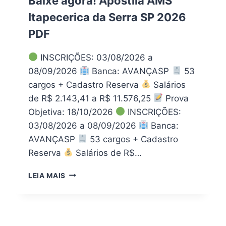
Baixe agora! Apostila AMS
:
E
E
Itapecerica da Serra SP 2026
L
D
E
PDF
I
T
T
I
A
INSCRIÇÕES: 03/08/2026 a
V
L
O
08/09/2026
Banca: AVANÇASP
53
E
F
cargos + Cadastro Reserva
Salários
A
H
de R$ 2.143,41 a R$ 11.576,25
Prova
P
S
O
Objetiva: 18/10/2026
INSCRIÇÕES:
L
S
S
03/08/2026 a 08/09/2026
Banca:
T
P
AVANÇASP
53 cargos + Cadastro
I
2
L
Reserva
Salários de R$…
0
A
2
P
B
6
LEIA MAIS
D
A
:
F
I
E
X
D
E
I
A