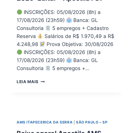
2
E
0
F
INSCRIÇÕES: 05/08/2026 (8h) a
2
R
6
17/08/2026 (23h59)
Banca: GL
A
D
Consultoria
5 empregos + Cadastro
N
I
C
Reserva
Salários de R$ 1.970,49 a R$
G
I
4.248,98
Prova Objetiva: 30/08/2026
I
S
T
INSCRIÇÕES: 05/08/2026 (8h) a
C
A
17/08/2026 (23h59)
Banca: GL
O
L
A
Consultoria
5 empregos +…
P
L
D
V
P
LEIA MAIS
F
E
R
S
O
P
C
R
E
2
S
0
S
AMS ITAPECERICA DA SERRA
|
SÃO PAULO – SP
2
O
6
S