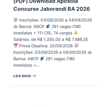
[PDF] Download Apostila
A
0
Concurso Jaborandi BA 2026
!
2
A
6
P
:
Inscrições: 03/08/2026 a 04/09/2026
O
A
Banca: ABCP
291 vagas (180
S
P
imediatas + 111 CR), 74 cargos
T
O
I
Salários: de R$ 1.350,00 a R$ 7.888,55
S
L
T
Prova Objetiva: 20/09/2026
A
I
Inscrições: 03/08/2026 a 04/09/2026
P
L
Banca: ABCP
291 vagas (180
R
A
E
P
imediatas +…
F
D
E
F
[
LEIA MAIS
I
P
T
D
U
F
R
]
A
D
D
O