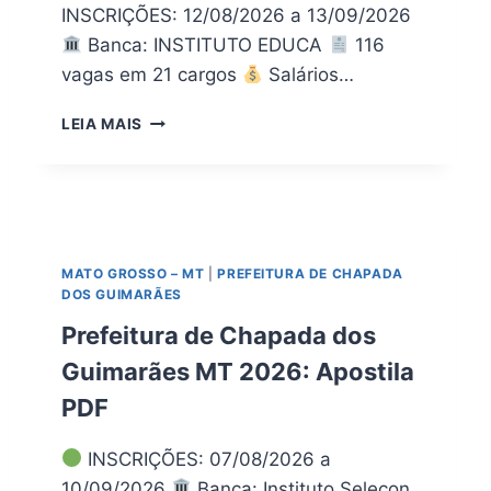
INSCRIÇÕES: 12/08/2026 a 13/09/2026
Banca: INSTITUTO EDUCA
116
vagas em 21 cargos
Salários…
A
LEIA MAIS
P
O
S
T
I
L
MATO GROSSO – MT
|
PREFEITURA DE CHAPADA
A
DOS GUIMARÃES
P
R
Prefeitura de Chapada dos
E
Guimarães MT 2026: Apostila
F
E
PDF
I
T
INSCRIÇÕES: 07/08/2026 a
U
10/09/2026
Banca: Instituto Selecon
R