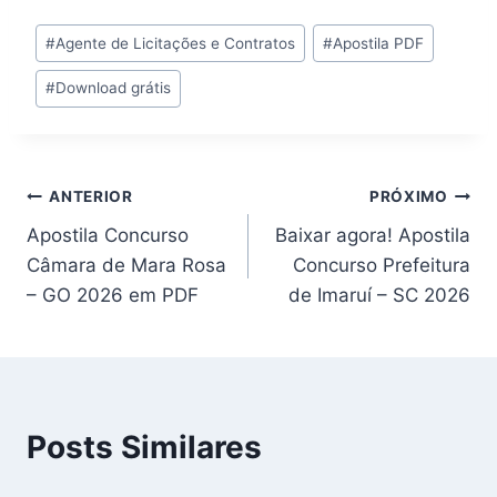
Tags
#
Agente de Licitações e Contratos
#
Apostila PDF
do
#
Download grátis
Post:
Navegação
ANTERIOR
PRÓXIMO
Apostila Concurso
Baixar agora! Apostila
de
Câmara de Mara Rosa
Concurso Prefeitura
Post
– GO 2026 em PDF
de Imaruí – SC 2026
Posts Similares