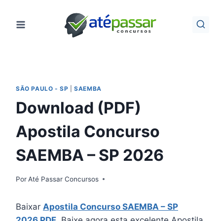
Pular
para
o
Conteúdo
SÃO PAULO - SP
|
SAEMBA
Download (PDF)
Apostila Concurso
SAEMBA – SP 2026
Por
Até Passar Concursos
Baixar
Apostila Concurso SAEMBA – SP
2026 PDF
. Baixe agora esta excelente Apostila