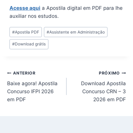
Acesse aqui
a Apostila digital em PDF para lhe
auxiliar nos estudos.
Tags
#
Apostila PDF
#
Assistente em Administração
do
#
Download grátis
Post:
Navegação
ANTERIOR
PRÓXIMO
Baixe agora! Apostila
Download Apostila
de
Concurso IFPI 2026
Concurso CRN – 3
Post
em PDF
2026 em PDF