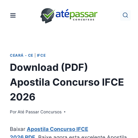
Pular
para
o
Conteúdo
CEARÁ - CE
|
IFCE
Download (PDF)
Apostila Concurso IFCE
2026
Por
Até Passar Concursos
Baixar
Apostila Concurso IFCE
2026 PDF
. Baixe agora esta excelente Apostila