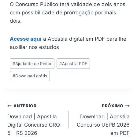
O Concurso Público terá validade de dois anos,
com possibilidade de prorrogação por mais
dois.
Acesse aqui
a Apostila digital em PDF para lhe
auxiliar nos estudos
Tags
#
Ajudante de Pintor
#
Apostila PDF
do
#
Download grátis
Post:
Navegação
ANTERIOR
PRÓXIMO
Download | Apostila
Download | Apostila
de
Digital Concurso CRQ
Concurso UEPB 2026
Post
5 – RS 2026
em PDF