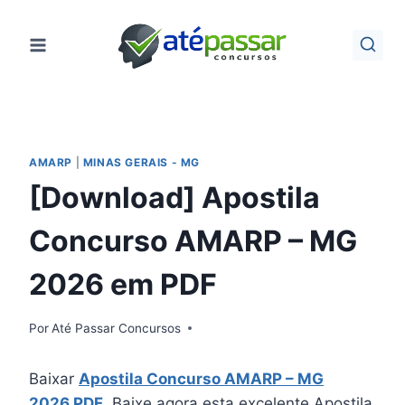
Pular
para
o
Conteúdo
AMARP
|
MINAS GERAIS - MG
[Download] Apostila
Concurso AMARP – MG
2026 em PDF
Por
Até Passar Concursos
Baixar
Apostila Concurso AMARP – MG
2026 PDF
. Baixe agora esta excelente Apostila