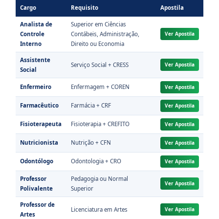
Cargo
Requisito
Apostila
Analista de
Superior em Ciências
Controle
Contábeis, Administração,
Ver Apostila
Interno
Direito ou Economia
Assistente
Serviço Social + CRESS
Ver Apostila
Social
Enfermeiro
Enfermagem + COREN
Ver Apostila
Farmacêutico
Farmácia + CRF
Ver Apostila
Fisioterapeuta
Fisioterapia + CREFITO
Ver Apostila
Nutricionista
Nutrição + CFN
Ver Apostila
Odontólogo
Odontologia + CRO
Ver Apostila
Professor
Pedagogia ou Normal
Ver Apostila
Polivalente
Superior
Professor de
Licenciatura em Artes
Ver Apostila
Artes