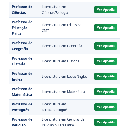
Professor de
Licenciatura em
Ver Apostila
Ciências
Ciências/Biologia
Professor de
Licenciatura em Ed. Física +
Educação
Ver Apostila
CREF
Física
Professor de
Licenciatura em Geografia
Ver Apostila
Geografia
Professor de
Licenciatura em História
Ver Apostila
História
Professor de
Licenciatura em Letras/Inglês
Ver Apostila
Inglês
Professor de
Licenciatura em Matemática
Ver Apostila
Matemática
Professor de
Licenciatura em
Ver Apostila
Português
Letras/Português
Professor de
Licenciatura em Ciências da
Ver Apostila
Religião
Religião ou área afim