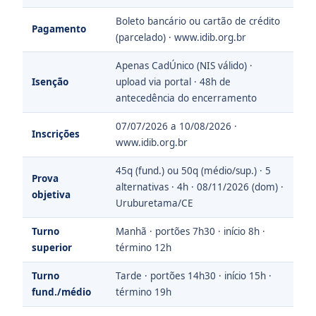
Boleto bancário ou cartão de crédito
Pagamento
(parcelado) · www.idib.org.br
Apenas CadÚnico (NIS válido) ·
Isenção
upload via portal · 48h de
antecedência do encerramento
07/07/2026 a 10/08/2026 ·
Inscrições
www.idib.org.br
45q (fund.) ou 50q (médio/sup.) · 5
Prova
alternativas · 4h · 08/11/2026 (dom) ·
objetiva
Uruburetama/CE
Turno
Manhã · portões 7h30 · início 8h ·
superior
término 12h
Turno
Tarde · portões 14h30 · início 15h ·
fund./médio
término 19h