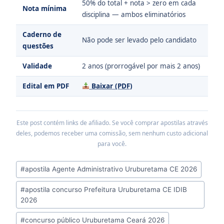
50% do total + nota > zero em cada
Nota mínima
disciplina — ambos eliminatórios
Caderno de
Não pode ser levado pelo candidato
questões
Validade
2 anos (prorrogável por mais 2 anos)
Edital em PDF
Baixar (PDF)
Este post contém links de afiliado. Se você comprar apostilas através
deles, podemos receber uma comissão, sem nenhum custo adicional
para você.
Tags
#
apostila Agente Administrativo Uruburetama CE 2026
do
#
apostila concurso Prefeitura Uruburetama CE IDIB
Post:
2026
#
concurso público Uruburetama Ceará 2026