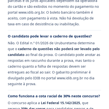
parcelas e os juros aplicáveis dependem da operadora
do cartão e são exibidos no momento do pagamento no
portal www.idib.org.br. O boleto bancário também é
aceito, com pagamento à vista. Não há devolução de
taxa em caso de desistência ou inabilitação.
O candidato pode levar o caderno de questões?
Não. O Edital n.º 01/2026 de Uruburetama determina
que o
caderno de questões não poderá ser levado pelo
candidato
ao final da prova. O candidato pode anotar as
respostas em rascunho durante a prova, mas tanto o
caderno quanto a folha de respostas devem ser
entregues ao fiscal ao sair. O gabarito preliminar é
divulgado pelo IDIB no portal www.idib.org.br no dia
seguinte à prova.
Como funciona a cota racial de 30% neste concurso?
O concurso aplica a
Lei Federal 15.142/2025
, que
reserva
30% das vagas
para candidatos negros e de