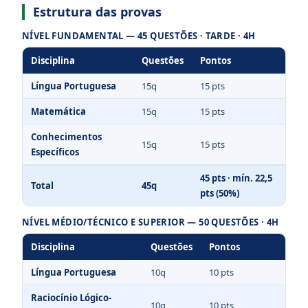
Estrutura das provas
NÍVEL FUNDAMENTAL — 45 QUESTÕES · TARDE · 4H
Disciplina
Questões
Pontos
Língua Portuguesa
15q
15 pts
Matemática
15q
15 pts
Conhecimentos
15q
15 pts
Específicos
45 pts · mín. 22,5
Total
45q
pts (50%)
NÍVEL MÉDIO/TÉCNICO E SUPERIOR — 50 QUESTÕES · 4H
Disciplina
Questões
Pontos
Língua Portuguesa
10q
10 pts
Raciocínio Lógico-
10q
10 pts