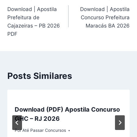
Navegação
Download | Apostila
Download | Apostila
de
Prefeitura de
Concurso Prefeitura
Post
Cajazeiras – PB 2026
Maracás BA 2026
PDF
Posts Similares
Download (PDF) Apostila Concurso
GHC – RJ 2026
Por
Até Passar Concursos