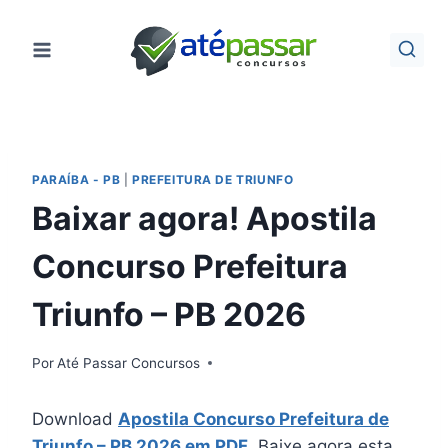
Pular
para
o
Conteúdo
PARAÍBA - PB
|
PREFEITURA DE TRIUNFO
Baixar agora! Apostila
Concurso Prefeitura
Triunfo – PB 2026
Por
Até Passar Concursos
Download
Apostila Concurso Prefeitura de
Triunfo – PB 2026 em PDF
. Baixe agora esta