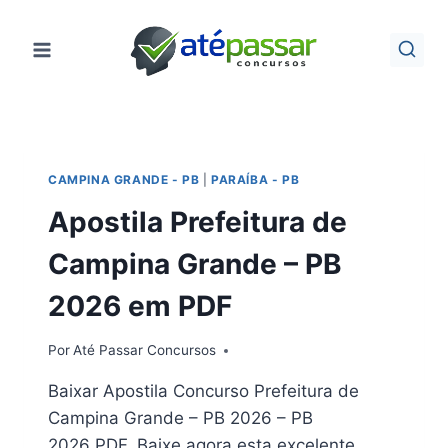
Pular
para
o
Conteúdo
CAMPINA GRANDE - PB
|
PARAÍBA - PB
Apostila Prefeitura de
Campina Grande – PB
2026 em PDF
Por
Até Passar Concursos
Baixar Apostila Concurso Prefeitura de
Campina Grande – PB 2026 – PB
2026 PDF. Baixe agora esta excelente