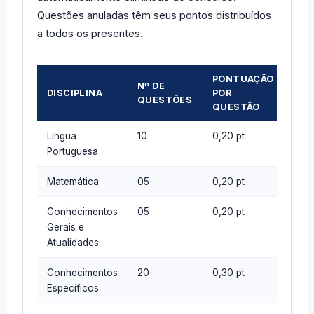
Questões anuladas têm seus pontos distribuídos
a todos os presentes.
PONTUAÇÃO
Nº DE
PO
DISCIPLINA
POR
QUESTÕES
TOT
QUESTÃO
Língua
10
0,20 pt
2,00
Portuguesa
Matemática
05
0,20 pt
1,00
Conhecimentos
05
0,20 pt
1,00
Gerais e
Atualidades
Conhecimentos
20
0,30 pt
6,00
Específicos