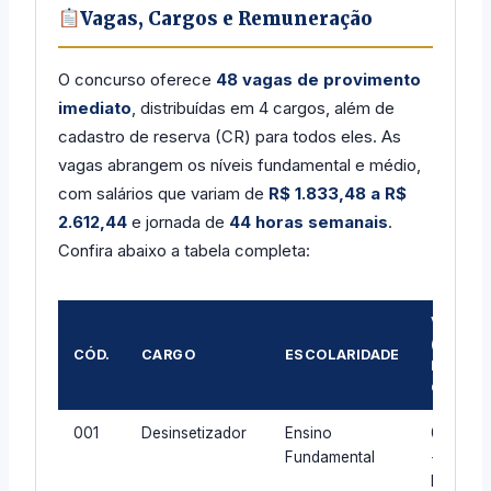
Vagas, Cargos e Remuneração
O concurso oferece
48 vagas de provimento
imediato
, distribuídas em 4 cargos, além de
cadastro de reserva (CR) para todos eles. As
vagas abrangem os níveis fundamental e médio,
com salários que variam de
R$ 1.833,48 a R$
2.612,44
e jornada de
44 horas semanais
.
Confira abaixo a tabela completa:
VAGAS
(AC +
CÓD.
CARGO
ESCOLARIDADE
PCD +
COTA)
001
Desinsetizador
Ensino
09 AC
Fundamental
+ 01
PcD +