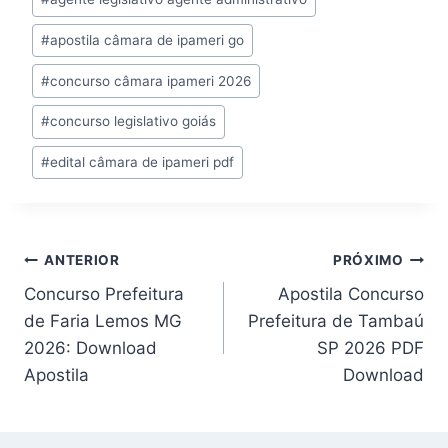
do
#
apostila câmara de ipameri go
Post:
#
concurso câmara ipameri 2026
#
concurso legislativo goiás
#
edital câmara de ipameri pdf
Navegação
ANTERIOR
PRÓXIMO
Concurso Prefeitura
Apostila Concurso
de
de Faria Lemos MG
Prefeitura de Tambaú
Post
2026: Download
SP 2026 PDF
Apostila
Download