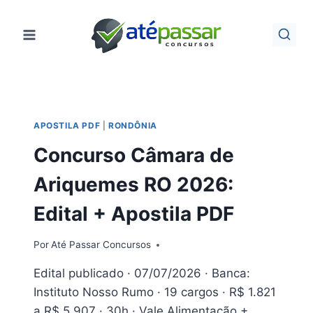
Pular
para
o
Conteúdo
APOSTILA PDF
|
RONDÔNIA
Concurso Câmara de
Ariquemes RO 2026:
Edital + Apostila PDF
Por
Até Passar Concursos
Edital publicado · 07/07/2026 · Banca:
Instituto Nosso Rumo · 19 cargos · R$ 1.821
a R$ 5.907 · 30h · Vale Alimentação +