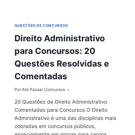
QUESTÕES
FUNCIONA?
VEJA
O
QUESTÕES DE CONCURSOS
MÉTODO
QUE
Direito Administrativo
MAIS
APROVA
para Concursos: 20
Questões Resolvidas e
Comentadas
Por
Até Passar Concursos
20 Questões de Direito Administrativo
Comentadas para Concursos O Direito
Administrativo é uma das disciplinas mais
cobradas em concursos públicos,
especialmente em provas para cargos