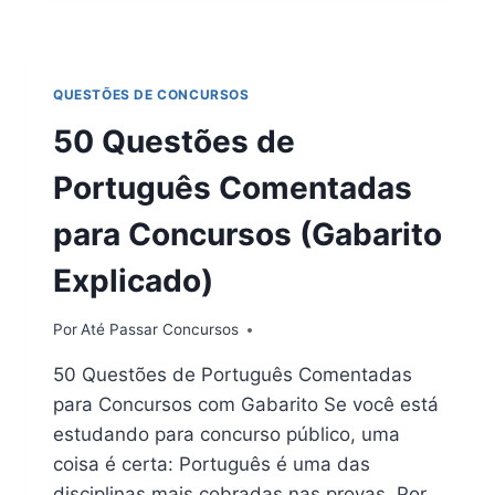
RACIOCÍNIO
LÓGICO
COMENTADAS
PARA
QUESTÕES DE CONCURSOS
CONCURSOS
(COM
50 Questões de
GABARITO
EXPLICADO)
Português Comentadas
para Concursos (Gabarito
Explicado)
Por
Até Passar Concursos
50 Questões de Português Comentadas
para Concursos com Gabarito Se você está
estudando para concurso público, uma
coisa é certa: Português é uma das
disciplinas mais cobradas nas provas. Por