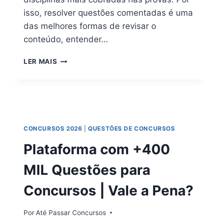
isso, resolver questões comentadas é uma
das melhores formas de revisar o
conteúdo, entender…
50
LER MAIS
QUESTÕES
DE
PORTUGUÊS
COMENTADAS
PARA
CONCURSOS
CONCURSOS 2026
|
QUESTÕES DE CONCURSOS
(GABARITO
EXPLICADO)
Plataforma com +400
MIL Questões para
Concursos | Vale a Pena?
Por
Até Passar Concursos