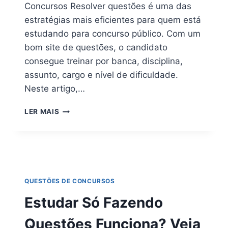
Concursos Resolver questões é uma das
estratégias mais eficientes para quem está
estudando para concurso público. Com um
bom site de questões, o candidato
consegue treinar por banca, disciplina,
assunto, cargo e nível de dificuldade.
Neste artigo,…
OS
LER MAIS
7
MELHORES
SITES
DE
QUESTÕES
PARA
QUESTÕES DE CONCURSOS
CONCURSOS
EM
Estudar Só Fazendo
2026
(COMPARATIVO
Questões Funciona? Veja
COMPLETO)