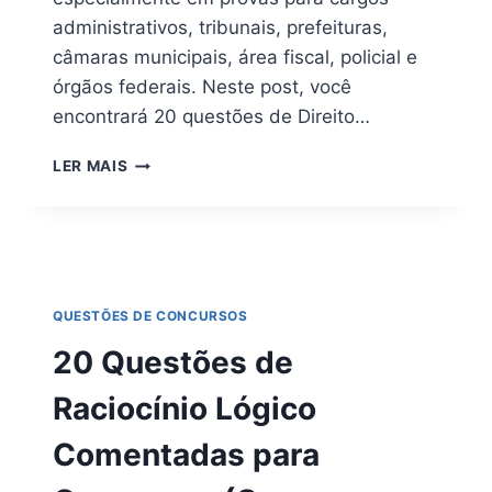
administrativos, tribunais, prefeituras,
câmaras municipais, área fiscal, policial e
órgãos federais. Neste post, você
encontrará 20 questões de Direito…
DIREITO
LER MAIS
ADMINISTRATIVO
PARA
CONCURSOS:
20
QUESTÕES
RESOLVIDAS
QUESTÕES DE CONCURSOS
E
COMENTADAS
20 Questões de
Raciocínio Lógico
Comentadas para