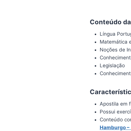
Conteúdo da 
Língua Port
Matemática e
Noções de In
Conheciment
Legislação
Conhecimento
Característi
Apostila em f
Possui exerc
Conteúdo com
Hamburgo –