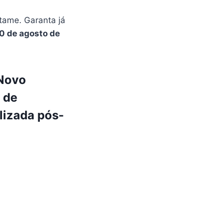
tame. Garanta já
0 de agosto de
 Novo
 de
izada pós-