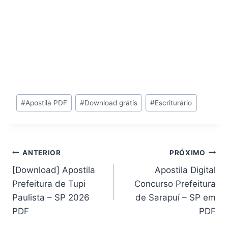
Tags
#
Apostila PDF
#
Download grátis
#
Escriturário
do
Post:
Navegação
ANTERIOR
PRÓXIMO
[Download] Apostila
Apostila Digital
de
Prefeitura de Tupi
Concurso Prefeitura
Post
Paulista – SP 2026
de Sarapuí – SP em
PDF
PDF