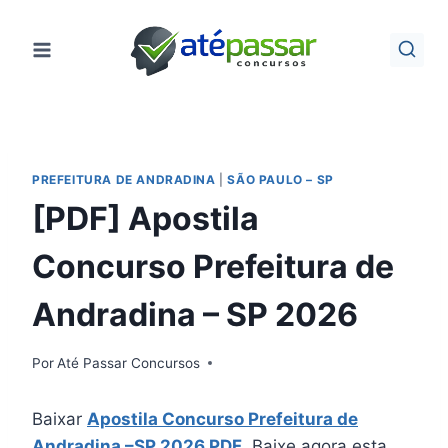
Pular
para
o
Conteúdo
PREFEITURA DE ANDRADINA
|
SÃO PAULO – SP
[PDF] Apostila
Concurso Prefeitura de
Andradina – SP 2026
Por
Até Passar Concursos
Baixar
Apostila Concurso Prefeitura de
Andradina –SP 2026 PDF
. Baixe agora esta